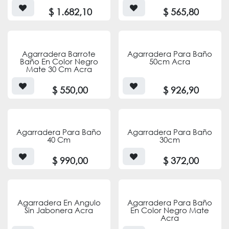
$
1.682,10
$
565,80
Agarradera Barrote
Agarradera Para Baño
Baño En Color Negro
50cm Acra
Mate 30 Cm Acra
$
550,00
$
926,90
Agarradera Para Baño
Agarradera Para Baño
40 Cm
30cm
$
990,00
$
372,00
Agarradera En Angulo
Agarradera Para Baño
Sin Jabonera Acra
En Color Negro Mate
Acra