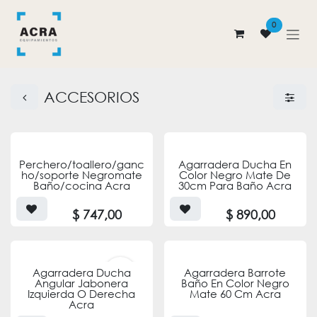
Ir al contenido
0
ACCESORIOS
Perchero/toallero/ganc
Agarradera Ducha En
ho/soporte Negromate
Color Negro Mate De
Baño/cocina Acra
30cm Para Baño Acra
$
747,00
$
890,00
ENVÍO
Agarradera Ducha
Agarradera Barrote
GRATIS
Angular Jabonera
Baño En Color Negro
Izquierda O Derecha
Mate 60 Cm Acra
Acra