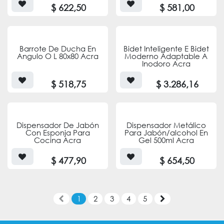
$
622,50
$
581,00
Barrote De Ducha En
Bidet Inteligente E Bidet
Angulo O L 80x80 Acra
Moderno Adaptable A
Inodoro Acra
$
518,75
$
3.286,16
Dispensador De Jabón
Dispensador Metálico
Con Esponja Para
Para Jabón/alcohol En
Cocina Acra
Gel 500ml Acra
$
477,90
$
654,50
1
2
3
4
5