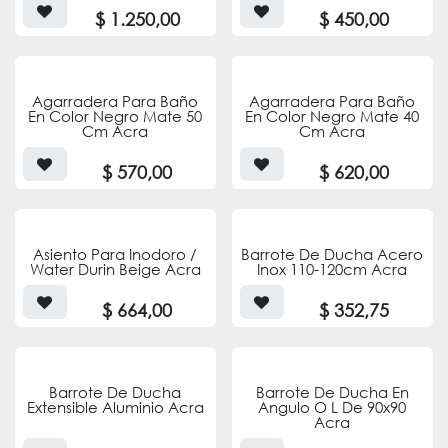
$
1.250,00
$
450,00
Agarradera Para Baño
Agarradera Para Baño
En Color Negro Mate 50
En Color Negro Mate 40
Cm Acra
Cm Acra
$
570,00
$
620,00
Asiento Para Inodoro /
Barrote De Ducha Acero
Water Durin Beige Acra
Inox 110-120cm Acra
$
664,00
$
352,75
Barrote De Ducha
Barrote De Ducha En
Extensible Aluminio Acra
Angulo O L De 90x90
Acra