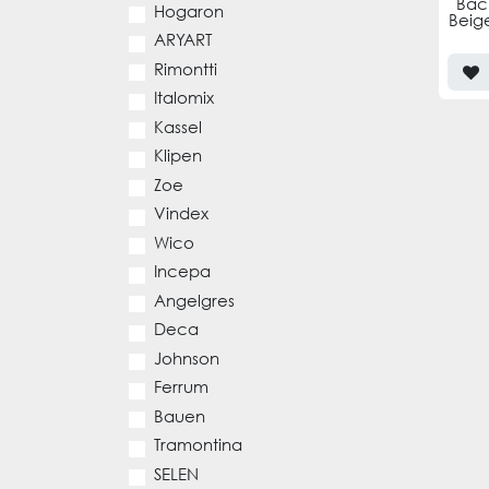
Bac
Hogaron
Beig
ARYART
Rimontti
Italomix
Kassel
Klipen
Zoe
Vindex
Wico
Incepa
Angelgres
Deca
Johnson
Ferrum
Bauen
Tramontina
SELEN