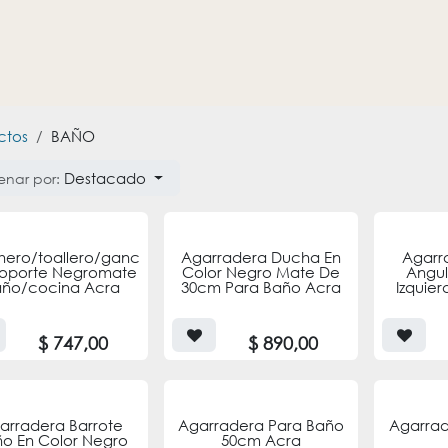
HOGAR
REVESTIMIENTOS
PROMOCIONES
OTROS
ctos
BAÑO
Destacado
enar por:
hero/toallero/ganc
Agarradera Ducha En
Agarr
oporte Negromate
Color Negro Mate De
Angul
ño/cocina Acra
30cm Para Baño Acra
Izquie
$
747,00
$
890,00
arradera Barrote
Agarradera Para Baño
Agarrad
o En Color Negro
50cm Acra