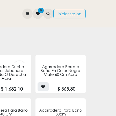
0
TIENDA
CONTÁCTENOS
Iniciar sesión
ENVÍO
adera Ducha
Agarradera Barrote
GRATIS
ar Jabonera
Baño En Color Negro
rda O Derecha
Mate 60 Cm Acra
Acra
$
1.682,10
$
565,80
era Para Baño
Agarradera Para Baño
40 Cm
30cm