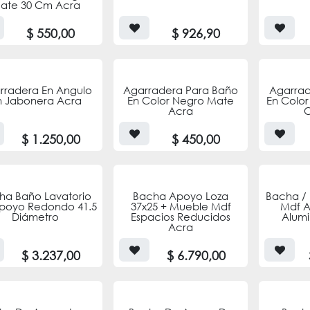
ate 30 Cm Acra
$
550,00
$
926,90
rradera En Angulo
Agarradera Para Baño
Agarrad
n Jabonera Acra
En Color Negro Mate
En Color
Acra
$
1.250,00
$
450,00
ha Baño Lavatorio
Bacha Apoyo Loza
Bacha / 
poyo Redondo 41.5
37x25 + Mueble Mdf
Mdf A
Diámetro
Espacios Reducidos
Alumi
Acra
$
3.237,00
$
6.790,00