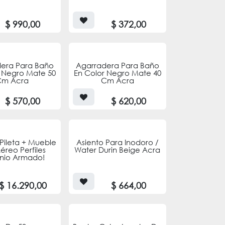
$
990,00
$
372,00
era Para Baño
Agarradera Para Baño
 Negro Mate 50
En Color Negro Mate 40
Cm Acra
Cm Acra
$
570,00
$
620,00
Pileta + Mueble
Asiento Para Inodoro /
éreo Perfiles
Water Durin Beige Acra
nio Armado!
$
16.290,00
$
664,00