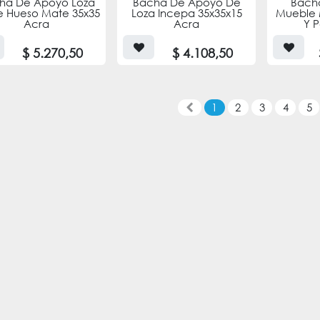
ha De Apoyo Loza
Bacha De Apoyo De
Bach
e Hueso Mate 35x35
Loza Incepa 35x35x15
Mueble 
Acra
Acra
Y 
$
5.270,50
$
4.108,50
1
2
3
4
5