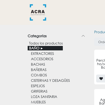
Ir al contenido
INICIO
BAÑO
COCINA
Produ
Categorías
Ord
Todos los productos
BAÑO
EXTRACTORES
ACCESORIOS
Perc
ho/s
BACHAS
Ba
BAÑERAS
COMBOS
CISTERNAS Y DESAGÜES
ESPEJOS
GRIFERIAS
LOZA SANITARIA
Ag
MUEBLES
Bañ