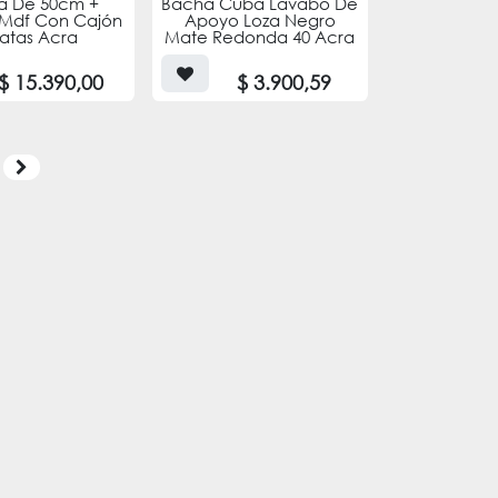
a De 50cm +
Bacha Cuba Lavabo De
Mdf Con Cajón
Apoyo Loza Negro
Patas Acra
Mate Redonda 40 Acra
$
15.390,00
$
3.900,59