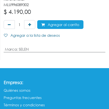
MLU996089302
$
4.190,00
Agregar al carrito
Agregar a la lista de deseos
Marca
:
SELEN
:
Empresa
Quiénes somos​​
Preguntas frecuentes
Términos y condiciones