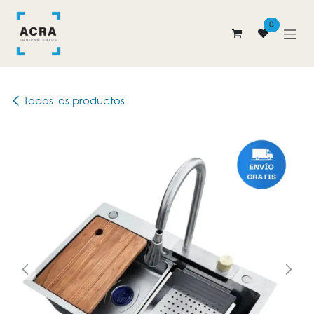
Ir al contenido
0
Todos los productos