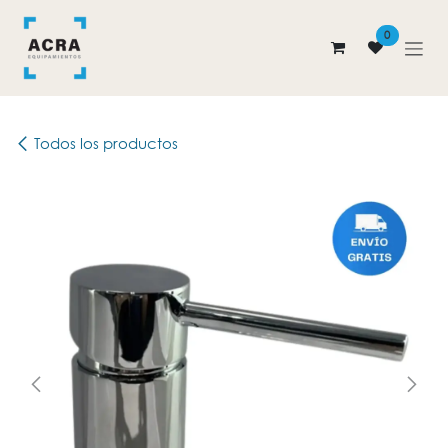
Ir al contenido
0
Todos los productos