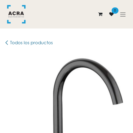
Ir al contenido
0
Todos los productos