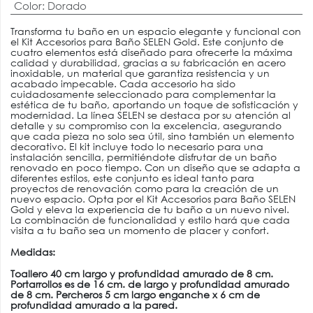
Color
:
Dorado
Transforma tu baño en un espacio elegante y funcional con
el Kit Accesorios para Baño SELEN Gold. Este conjunto de
cuatro elementos está diseñado para ofrecerte la máxima
calidad y durabilidad, gracias a su fabricación en acero
inoxidable, un material que garantiza resistencia y un
acabado impecable. Cada accesorio ha sido
cuidadosamente seleccionado para complementar la
estética de tu baño, aportando un toque de sofisticación y
modernidad. La línea SELEN se destaca por su atención al
detalle y su compromiso con la excelencia, asegurando
que cada pieza no solo sea útil, sino también un elemento
decorativo. El kit incluye todo lo necesario para una
instalación sencilla, permitiéndote disfrutar de un baño
renovado en poco tiempo. Con un diseño que se adapta a
diferentes estilos, este conjunto es ideal tanto para
proyectos de renovación como para la creación de un
nuevo espacio. Opta por el Kit Accesorios para Baño SELEN
Gold y eleva la experiencia de tu baño a un nuevo nivel.
La combinación de funcionalidad y estilo hará que cada
visita a tu baño sea un momento de placer y confort.
Medidas:
Toallero 40 cm largo y profundidad amurado de 8 cm.
Portarrollos es de 16 cm. de largo y profundidad amurado
de 8 cm.
Percheros 5 cm largo enganche x 6 cm de
profundidad amurado a la pared.