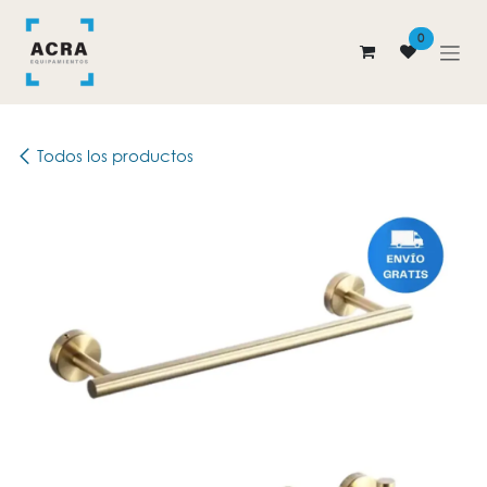
Ir al contenido
0
Todos los productos