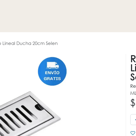
HOGAR
REVESTIMIENTOS
PROMOCIONES
OTROS
so Lineal Ducha 20cm Selen
R
L
S
Re
ML