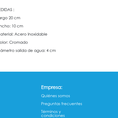
DIDAS :
argo 20 cm
ncho: 10 cm
aterial: Acero Inoxidable
olor: Cromado
iámetro salida de agua: 4 cm
:
Empresa
Quiénes somos​​
Preguntas frecuentes
Términos y
condiciones