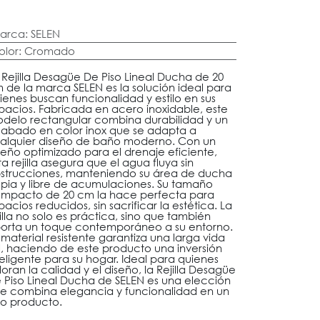
arca
:
SELEN
olor
:
Cromado
 Rejilla Desagüe De Piso Lineal Ducha de 20
 de la marca SELEN es la solución ideal para
ienes buscan funcionalidad y estilo en sus
pacios. Fabricada en acero inoxidable, este
delo rectangular combina durabilidad y un
abado en color inox que se adapta a
alquier diseño de baño moderno. Con un
seño optimizado para el drenaje eficiente,
ta rejilla asegura que el agua fluya sin
strucciones, manteniendo su área de ducha
mpia y libre de acumulaciones. Su tamaño
mpacto de 20 cm la hace perfecta para
pacios reducidos, sin sacrificar la estética. La
jilla no solo es práctica, sino que también
orta un toque contemporáneo a su entorno.
 material resistente garantiza una larga vida
il, haciendo de este producto una inversión
teligente para su hogar. Ideal para quienes
loran la calidad y el diseño, la Rejilla Desagüe
 Piso Lineal Ducha de SELEN es una elección
e combina elegancia y funcionalidad en un
lo producto.