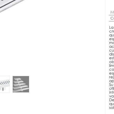
M
C
La
cm
qu
es
mo
ac
cu
di
es
ob
li
co
es
re
ap
Su
út
in
va
De
qu
so