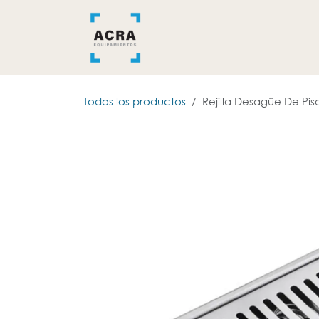
Ir al contenido
INICIO
BAÑO
COCINA
Todos los productos
Rejilla Desagüe De Pi