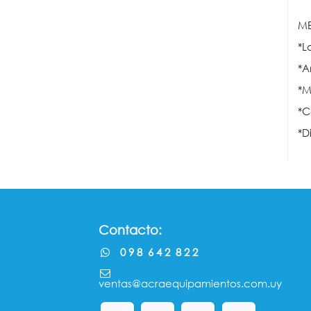
ME
*L
*A
*M
*C
*D
Contacto:
0 9 8 6 4 2 8 2 2
ventas@acraequipamientos.com.uy