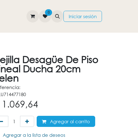
0
TIENDA
CONTÁCTENOS
Iniciar sesión
ejilla Desagüe De Piso
ineal Ducha 20cm
elen
ferencia:
U714477180
$
1.069,64
Agregar al carrito
Agregar a la lista de deseos