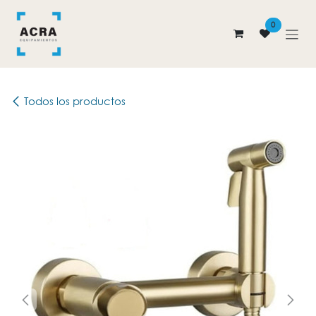
Ir al contenido
0
Todos los productos