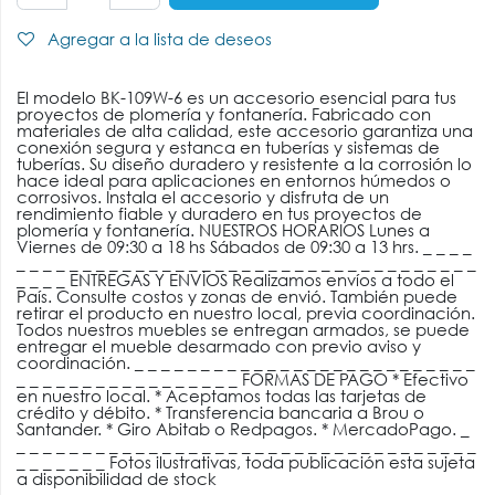
Agregar a la lista de deseos
El modelo BK-109W-6 es un accesorio esencial para tus
proyectos de plomería y fontanería. Fabricado con
materiales de alta calidad, este accesorio garantiza una
conexión segura y estanca en tuberías y sistemas de
tuberías. Su diseño duradero y resistente a la corrosión lo
hace ideal para aplicaciones en entornos húmedos o
corrosivos. Instala el accesorio y disfruta de un
rendimiento fiable y duradero en tus proyectos de
plomería y fontanería. NUESTROS HORARIOS Lunes a
Viernes de 09:30 a 18 hs Sábados de 09:30 a 13 hrs. _ _ _ _
_ _ _ _ _ _ _ _ _ _ _ _ _ _ _ _ _ _ _ _ _ _ _ _ _ _ _ _ _ _ _ _ _ _ _
_ _ _ _ ENTREGAS Y ENVÍOS Realizamos envíos a todo el
País. Consulte costos y zonas de envió. También puede
retirar el producto en nuestro local, previa coordinación.
Todos nuestros muebles se entregan armados, se puede
entregar el mueble desarmado con previo aviso y
coordinación. _ _ _ _ _ _ _ _ _ _ _ _ _ _ _ _ _ _ _ _ _ _ _ _ _ _
_ _ _ _ _ _ _ _ _ _ _ _ _ _ _ _ _ FORMAS DE PAGO * Efectivo
en nuestro local. * Aceptamos todas las tarjetas de
crédito y débito. * Transferencia bancaria a Brou o
Santander. * Giro Abitab o Redpagos. * MercadoPago. _
_ _ _ _ _ _ _ _ _ _ _ _ _ _ _ _ _ _ _ _ _ _ _ _ _ _ _ _ _ _ _ _ _ _ _
_ _ _ _ _ _ _ Fotos ilustrativas, toda publicación esta sujeta
a disponibilidad de stock