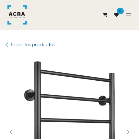
Ir al contenido
0
Todos los productos