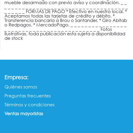
mueble desarmado con previo aviso y coordinación. _ _
_ _ _ _ _ _ _ _ _ _ _ _ _ _ _ _ _ _ _ _ _ _ _ _ _ _ _ _ _ _ _ _ _ _ _
_ _ _ _ _ _ FORMAS DE PAGO * Efectivo en nuestro local. *
Aceptamos todas las tarjetas de crédito y débito. *
Transferencia bancaria a Brou o Santander. * Giro Abitab
o Redpagos. * MercadoPago. _ _ _ _ _ _ _ _ _ _ _ _ _ _ _ _
_ _ _ _ _ _ _ _ _ _ _ _ _ _ _ _ _ _ _ _ _ _ _ _ _ _ _ Fotos
ilustrativas, toda publicación esta sujeta a disponibilidad
de stock
:
Empresa
Quiénes somos​​
Preguntas frecuentes
Términos y condiciones
Ventas mayorista​s