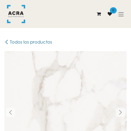
Ir al contenido
0
Todos los productos