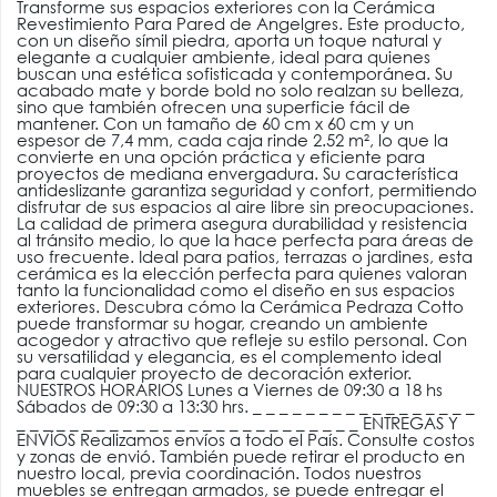
Transforme sus espacios exteriores con la Cerámica
Revestimiento Para Pared de Angelgres. Este producto,
con un diseño símil piedra, aporta un toque natural y
elegante a cualquier ambiente, ideal para quienes
buscan una estética sofisticada y contemporánea. Su
acabado mate y borde bold no solo realzan su belleza,
sino que también ofrecen una superficie fácil de
mantener. Con un tamaño de 60 cm x 60 cm y un
espesor de 7,4 mm, cada caja rinde 2.52 m², lo que la
convierte en una opción práctica y eficiente para
proyectos de mediana envergadura. Su característica
antideslizante garantiza seguridad y confort, permitiendo
disfrutar de sus espacios al aire libre sin preocupaciones.
La calidad de primera asegura durabilidad y resistencia
al tránsito medio, lo que la hace perfecta para áreas de
uso frecuente. Ideal para patios, terrazas o jardines, esta
cerámica es la elección perfecta para quienes valoran
tanto la funcionalidad como el diseño en sus espacios
exteriores. Descubra cómo la Cerámica Pedraza Cotto
puede transformar su hogar, creando un ambiente
acogedor y atractivo que refleje su estilo personal. Con
su versatilidad y elegancia, es el complemento ideal
para cualquier proyecto de decoración exterior.
NUESTROS HORARIOS Lunes a Viernes de 09:30 a 18 hs
Sábados de 09:30 a 13:30 hrs. _ _ _ _ _ _ _ _ _ _ _ _ _ _ _ _ _
_ _ _ _ _ _ _ _ _ _ _ _ _ _ _ _ _ _ _ _ _ _ _ _ _ _ ENTREGAS Y
ENVÍOS Realizamos envíos a todo el País. Consulte costos
y zonas de envió. También puede retirar el producto en
nuestro local, previa coordinación. Todos nuestros
muebles se entregan armados, se puede entregar el