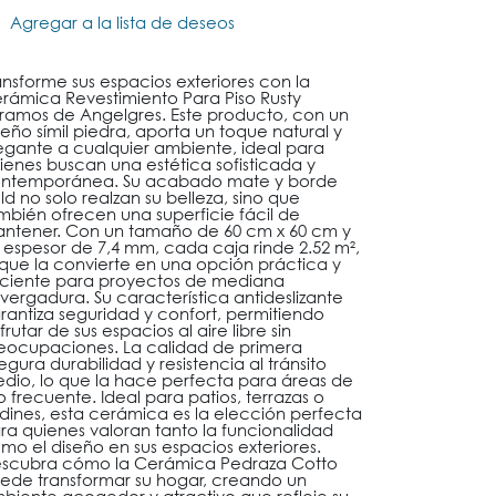
Agregar a la lista de deseos
ansforme sus espacios exteriores con la
rámica Revestimiento Para Piso Rusty
ramos de Angelgres. Este producto, con un
seño símil piedra, aporta un toque natural y
egante a cualquier ambiente, ideal para
ienes buscan una estética sofisticada y
ntemporánea. Su acabado mate y borde
ld no solo realzan su belleza, sino que
mbién ofrecen una superficie fácil de
ntener. Con un tamaño de 60 cm x 60 cm y
 espesor de 7,4 mm, cada caja rinde 2.52 m²,
 que la convierte en una opción práctica y
iciente para proyectos de mediana
vergadura. Su característica antideslizante
rantiza seguridad y confort, permitiendo
sfrutar de sus espacios al aire libre sin
eocupaciones. La calidad de primera
egura durabilidad y resistencia al tránsito
dio, lo que la hace perfecta para áreas de
o frecuente. Ideal para patios, terrazas o
rdines, esta cerámica es la elección perfecta
ra quienes valoran tanto la funcionalidad
mo el diseño en sus espacios exteriores.
scubra cómo la Cerámica Pedraza Cotto
ede transformar su hogar, creando un