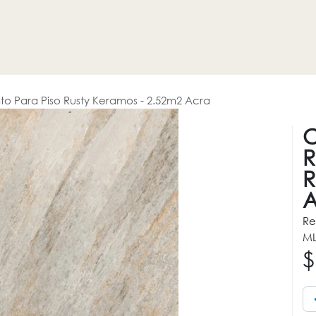
HOGAR
REVESTIMIENTOS
PROMOCIONES
OTROS
o Para Piso Rusty Keramos - 2.52m2 Acra
C
R
R
A
Re
ML