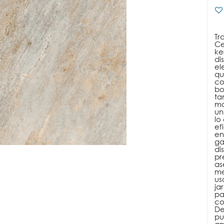
Tr
Ce
ke
di
el
qu
co
bo
ta
ma
un
lo
ef
en
ga
di
pr
as
me
us
ja
pa
co
De
pu