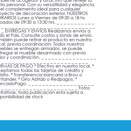
biente acogedor y atractivo que refleje su
tilo personal. Con su versatilidad y elegancia,
 el complemento ideal para cualquier
oyecto de decoración exterior. NUESTROS
RARIOS Lunes a Viernes de 09:30 a 18 hs
bados de 09:30 a 13:30 hrs. _ _ _ _ _ _ _ _ _ _ _
 _ _ _ _ _ _ _ _ _ _ _ _ _ _ _ _ _ _ _ _ _ _ _ _ _ _ _
_ _ ENTREGAS Y ENVÍOS Realizamos envíos a
do el País. Consulte costos y zonas de envió.
mbién puede retirar el producto en nuestro
cal, previa coordinación. Todos nuestros
ebles se entregan armados, se puede
tregar el mueble desarmado con previo
iso y coordinación. _ _ _ _ _ _ _ _ _ _ _ _ _ _ _ _
 _ _ _ _ _ _ _ _ _ _ _ _ _ _ _ _ _ _ _ _ _ _ _ _ _
RMAS DE PAGO * Efectivo en nuestro local. *
eptamos todas las tarjetas de crédito y
bito. * Transferencia bancaria a Brou o
ntander. * Giro Abitab o Redpagos. *
rcadoPago. _ _ _ _ _ _ _ _ _ _ _ _ _ _ _ _ _ _ _
 _ _ _ _ _ _ _ _ _ _ _ _ _ _ _ _ _ _ _ _ _ _ Fotos
ustrativas, toda publicación esta sujeta a
sponibilidad de stock