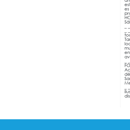
am
es
es
pr
HO
Sá
_ _
_ 
to
Ta
lo
mu
en
av
_ _
FO
Ac
dé
Sa
Me
_ _
il
di