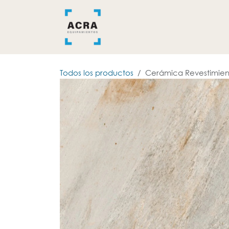
Ir al contenido
INICIO
BAÑO
COCINA
Todos los productos
Cerámica Revestimient