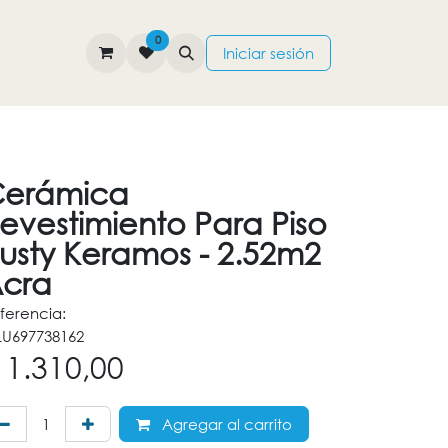
0
TIENDA
CONTÁCTENOS
Iniciar sesión
erámica
evestimiento Para Piso
usty Keramos - 2.52m2
cra
ferencia:
U697738162
$
1.310,00
Agregar al carrito