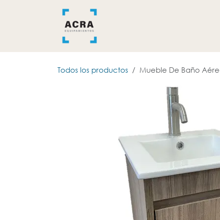
Ir al contenido
INICIO
BAÑO
COCINA
Todos los productos
Mueble De Baño Aéreo