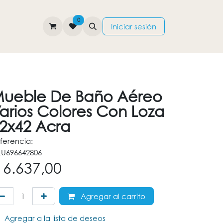
0
TIENDA
CONTÁCTENOS
Iniciar sesión
ueble De Baño Aéreo
arios Colores Con Loza
2x42 Acra
ferencia:
U696642806
$
6.637,00
Agregar al carrito
Agregar a la lista de deseos