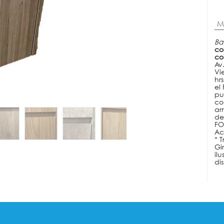
M
Ba
co
co
Av
Vi
hr
el
pu
co
ar
de
FO
Ac
* 
Gi
il
di