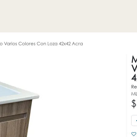
HOGAR
REVESTIMIENTOS
PROMOCIONES
OTROS
 Varios Colores Con Loza 42x42 Acra
M
V
4
Re
ML