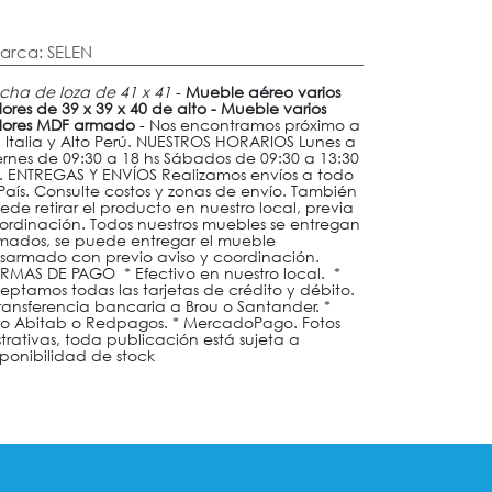
arca
:
SELEN
cha de loza de 41 x 41
-
Mueble aéreo varios
lores de 39 x 39 x 40 de alto - Mueble varios
lores MDF armado
- Nos encontramos próximo a
. Italia y Alto Perú. NUESTROS HORARIOS Lunes a
ernes de 09:30 a 18 hs Sábados de 09:30 a 13:30
s. ENTREGAS Y ENVÍOS Realizamos envíos a todo
 País. Consulte costos y zonas de envío. También
ede retirar el producto en nuestro local, previa
ordinación. Todos nuestros muebles se entregan
mados, se puede entregar el mueble
sarmado con previo aviso y coordinación.
RMAS DE PAGO * Efectivo en nuestro local. *
eptamos todas las tarjetas de crédito y débito.
Transferencia bancaria a Brou o Santander. *
ro Abitab o Redpagos. * MercadoPago. Fotos
ustrativas, toda publicación está sujeta a
sponibilidad de stock