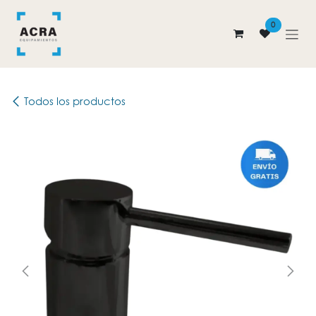
Ir al contenido
0
Todos los productos