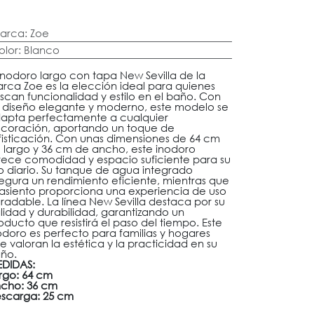
arca
:
Zoe
olor
:
Blanco
 inodoro largo con tapa New Sevilla de la
rca Zoe es la elección ideal para quienes
scan funcionalidad y estilo en el baño. Con
 diseño elegante y moderno, este modelo se
apta perfectamente a cualquier
coración, aportando un toque de
fisticación. Con unas dimensiones de 64 cm
 largo y 36 cm de ancho, este inodoro
rece comodidad y espacio suficiente para su
o diario. Su tanque de agua integrado
egura un rendimiento eficiente, mientras que
 asiento proporciona una experiencia de uso
radable. La línea New Sevilla destaca por su
lidad y durabilidad, garantizando un
oducto que resistirá el paso del tiempo. Este
odoro es perfecto para familias y hogares
e valoran la estética y la practicidad en su
ño.
DIDAS:
rgo: 64 cm
cho: 36 cm
scarga: 25 cm