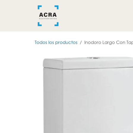
Ir al contenido
INICIO
BAÑO
COCINA
Todos los productos
Inodoro Largo Con Tap