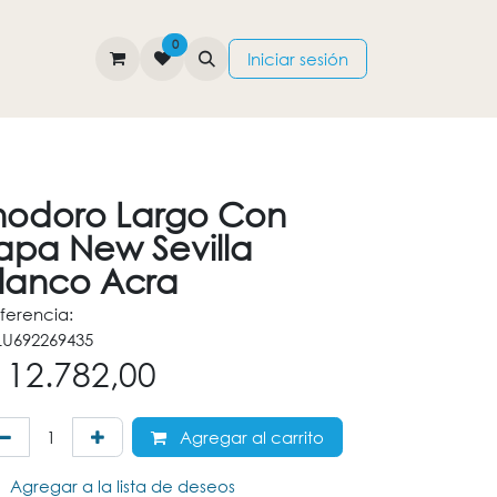
0
TIENDA
CONTÁCTENOS
Iniciar sesión
nodoro Largo Con
apa New Sevilla
lanco Acra
ferencia:
U692269435
$
12.782,00
Agregar al carrito
Agregar a la lista de deseos