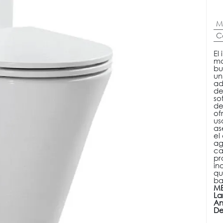
M
C
El
ma
bu
un
ad
de
so
de
of
us
as
el
ag
ca
pr
in
qu
ba
ME
La
An
De