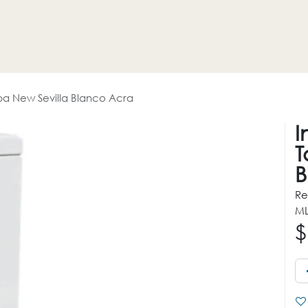
HOGAR
REVESTIMIENTOS
PROMOCIONES
OTROS
a New Sevilla Blanco Acra
I
T
B
Re
ML