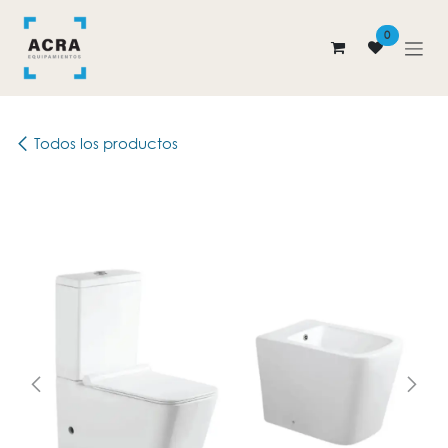
Ir al contenido
0
Todos los productos