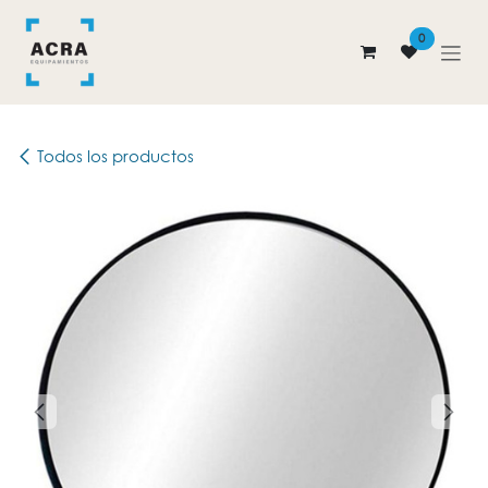
Ir al contenido
0
Todos los productos