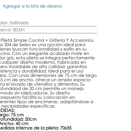
Agregar a la lista de deseos
olor
:
Satinado
arca
:
SELEN
 Pileta Simple Cocina + Grifería Y Accesorios
ox 304 de Selen es una opción ideal para
ienes buscan funcionalidad y estilo en su
cina. Con un elegante acabado mate en
lor gris, esta pileta se integra perfectamente
cualquier diseño moderno. Fabricada en
ero inoxidable de alta calidad, garantiza
sistencia y durabilidad, ideal para el uso
ario. Con unas dimensiones de 75 cm de largo
45 cm de ancho, ofrece un amplio espacio
ra el lavado de utensilios y alimentos. Su
ofundidad de 20 cm permite un manejo
modo sin salpicaduras. Su diseño
brepuesto facilita su colocación en
ferentes tipos de encimeras, adaptándose a
s necesidades específicas.
DIDAS:
argo: 75 cm
rofundidad: 20cm
Ancho: 45 cm
edidas internas de la pileta: 70x35