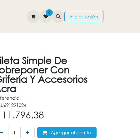
0
TIENDA
CONTÁCTENOS
Iniciar sesión
ileta Simple De
obreponer Con
rifería Y Accesorios
cra
ferencia:
U691291024
$
11.796,38
Agregar al carrito