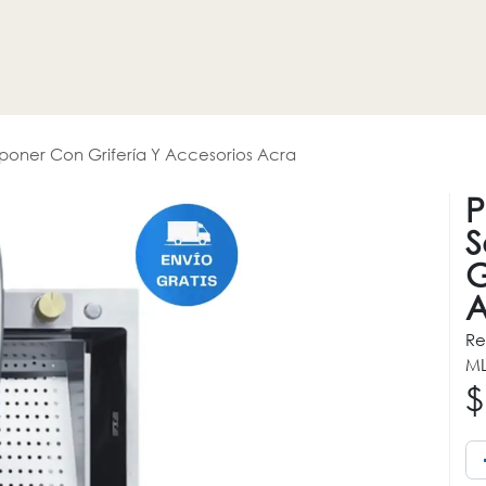
HOGAR
REVESTIMIENTOS
PROMOCIONES
OTROS
eponer Con Grifería Y Accesorios Acra
P
S
G
A
Re
ML