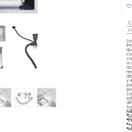
C
M
La
In
qu
co
co
a 
ac
re
di
y 
pa
pr
có
so
di
tu
ME
*L
*P
*+
*M