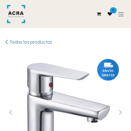
Ir al contenido
0
Todos los productos