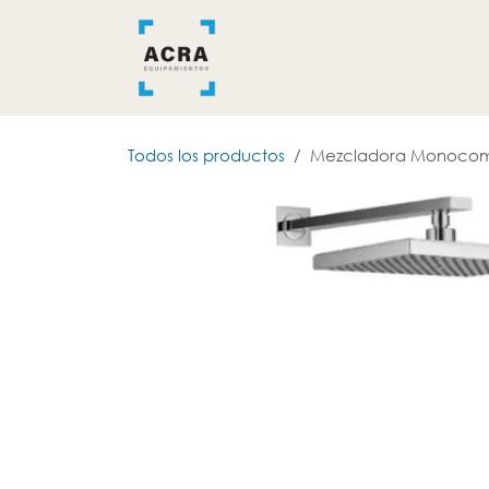
Ir al contenido
INICIO
BAÑO
COCINA
Todos los productos
Mezcladora Monocom