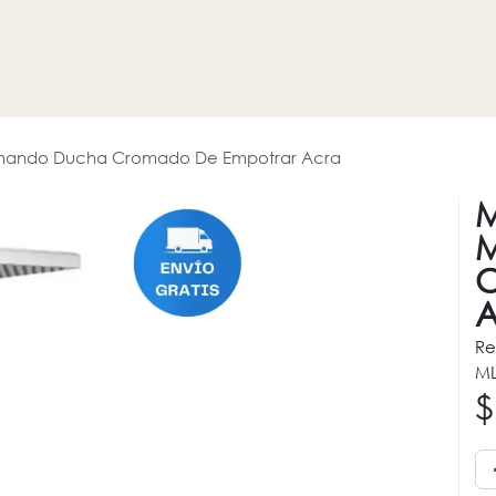
HOGAR
REVESTIMIENTOS
PROMOCIONES
OTROS
ando Ducha Cromado De Empotrar Acra
M
C
A
Re
ML