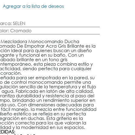
Agregar a la lista de deseos
arca
:
SELEN
olor
:
Cromado
 Mezcladora Monocomando Ducha
omado De Empotrar Acra Gris Brillante es la
ción ideal para quienes buscan un diseño
egante y funcional en su baño. Con un
abado brillante en un tono gris
ntemporáneo, esta pieza combina estilo y
acticidad, siendo perfecta para cualquier
coración.
señada para ser empotrada en la pared, su
po de control monocomando permite una
gulación sencilla de la temperatura y el flujo
 agua. Fabricada en latón de alta calidad,
rantiza durabilidad y resistencia al paso del
empo, brindando un rendimiento superior en
da uso. Con dimensiones adecuadas para
 fácil manejo, la mezcla entre funcionalidad
diseño estético se refleja en su perfecta
tegración en duchas. Esta grifería es la
ección correcta para los que valoran la
lidad y la modernidad en sus espacios.
DIDAS: