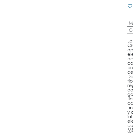
M
C
La
Cr
op
el
ac
co
pr
de
Di
ti
re
de
ga
ti
ca
un
y 
in
el
ca
ME