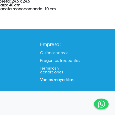
oseta: 24,5 x 24,5
razo: 40 cm
aneta monocomando: 10 cm
:
Empresa
Quiénes somos​​
Preguntas frecuentes
Términos y
condiciones
Ventas mayorista​s