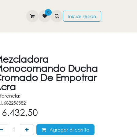
0
TIENDA
CONTÁCTENOS
Iniciar sesión
ezcladora
Monocomando Ducha
romado De Empotrar
cra
ferencia:
U682256382
$
6.432,50
Agregar al carrito