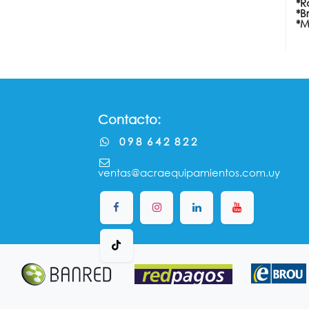
*R
*B
*M
Contacto:
0 9 8 6 4 2 8 2 2
ventas@acraequipamientos.com.uy