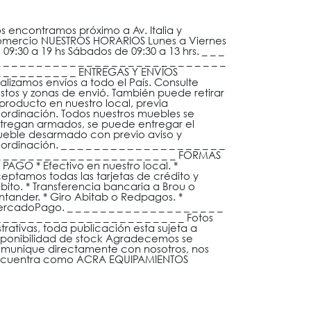
s encontramos próximo a Av. Italia y
mercio NUESTROS HORARIOS Lunes a Viernes
 09:30 a 19 hs Sábados de 09:30 a 13 hrs. _ _ _
 _ _ _ _ _ _ _ _ _ _ _ _ _ _ _ _ _ _ _ _ _ _ _ _ _ _ _
_ _ _ _ _ _ _ _ _ _ ENTREGAS Y ENVÍOS
alizamos envíos a todo el País. Consulte
stos y zonas de envió. También puede retirar
 producto en nuestro local, previa
ordinación. Todos nuestros muebles se
tregan armados, se puede entregar el
eble desarmado con previo aviso y
ordinación. _ _ _ _ _ _ _ _ _ _ _ _ _ _ _ _ _ _ _ _
_ _ _ _ _ _ _ _ _ _ _ _ _ _ _ _ _ _ _ _ _ _ FORMAS
 PAGO * Efectivo en nuestro local. *
eptamos todas las tarjetas de crédito y
bito. * Transferencia bancaria a Brou o
ntander. * Giro Abitab o Redpagos. *
rcadoPago. _ _ _ _ _ _ _ _ _ _ _ _ _ _ _ _ _ _ _
 _ _ _ _ _ _ _ _ _ _ _ _ _ _ _ _ _ _ _ _ _ _ Fotos
ustrativas, toda publicación esta sujeta a
sponibilidad de stock Agradecemos se
munique directamente con nosotros, nos
cuentra como ACRA EQUIPAMIENTOS