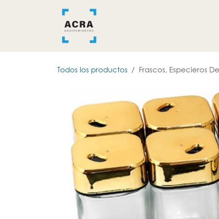
Ir al contenido
INICIO
BAÑO
COCINA
Todos los productos
Frascos, Especieros D