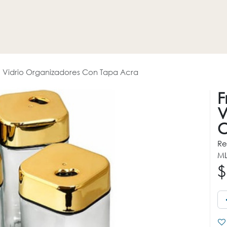
HOGAR
REVESTIMIENTOS
PROMOCIONES
OTROS
e Vidrio Organizadores Con Tapa Acra
F
V
C
Re
ML