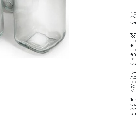
No
Co
de
_ _
_ 
Re
co
el
co
en
mu
co
_ 
DE
Ac
dé
Sa
Me
_ _
il
di
co
en