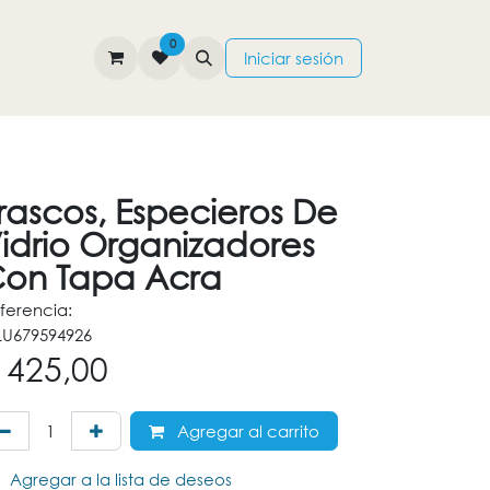
0
TIENDA
CONTÁCTENOS
Iniciar sesión
rascos, Especieros De
idrio Organizadores
on Tapa Acra
ferencia:
U679594926
$
425,00
Agregar al carrito
Agregar a la lista de deseos