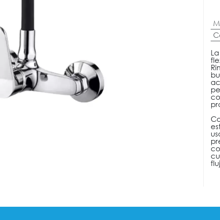
M
C
La
fl
Ri
bu
ac
pe
co
pr
Co
es
us
pr
co
cu
fl