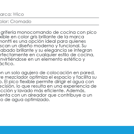
arca
:
Wico
olor
:
Cromado
 grifería monocomando de cocina con pico
exible en color gris brillante de la marca
montti es una opción ideal para quienes
scan un diseño moderno y funcional. Su
abado brillante y su elegancia se integran
rfectamente en cualquier estilo de cocina,
nvirtiéndose en un elemento estético y
áctico.
n un solo agujero de colocación en pared,
te mezclador optimiza el espacio y facilita su
o. El pico flexible permite dirigir el agua con
ecisión, lo que resulta en una experiencia de
cción y lavado más eficiente. Además,
enta con un aireador que contribuye a un
ujo de agua optimizado.