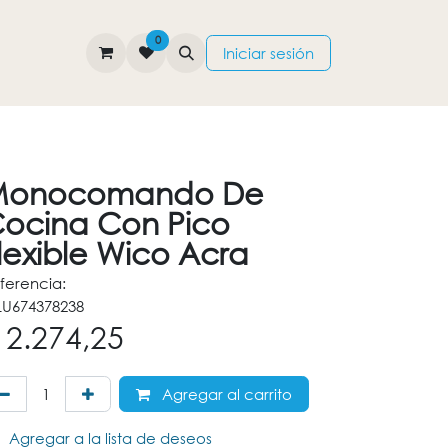
0
TIENDA
CONTÁCTENOS
Iniciar sesión
Monocomando De
ocina Con Pico
lexible Wico Acra
ferencia:
U674378238
$
2.274,25
Agregar al carrito
Agregar a la lista de deseos