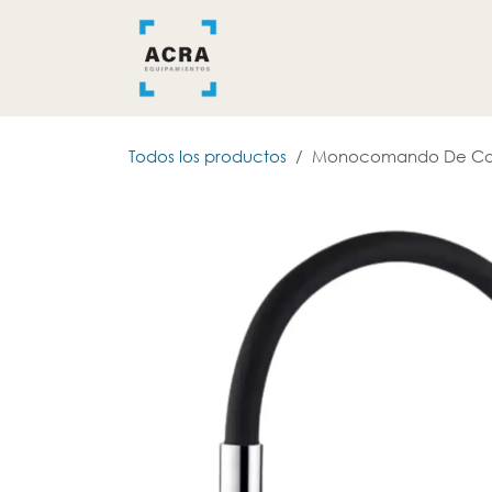
Ir al contenido
INICIO
BAÑO
COCINA
Todos los productos
Monocomando De Coci