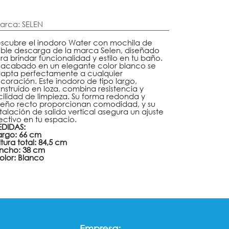
arca
:
SELEN
scubre el inodoro Water con mochila de
ble descarga de la marca Selen, diseñado
ra brindar funcionalidad y estilo en tu baño.
 acabado en un elegante color blanco se
apta perfectamente a cualquier
coración. Este inodoro de tipo largo,
nstruido en loza, combina resistencia y
cilidad de limpieza. Su forma redonda y
seño recto proporcionan comodidad, y su
stalación de salida vertical asegura un ajuste
ectivo en tu espacio.
DIDAS:
argo: 66 cm
ltura total: 84,5 cm
ncho: 38 cm
olor: Blanco
:
Empresa