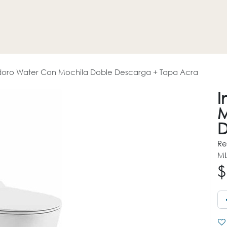
HOGAR
REVESTIMIENTOS
PROMOCIONES
OTROS
doro Water Con Mochila Doble Descarga + Tapa Acra
I
M
D
Re
ML