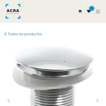
Ir al contenido
0
Todos los productos