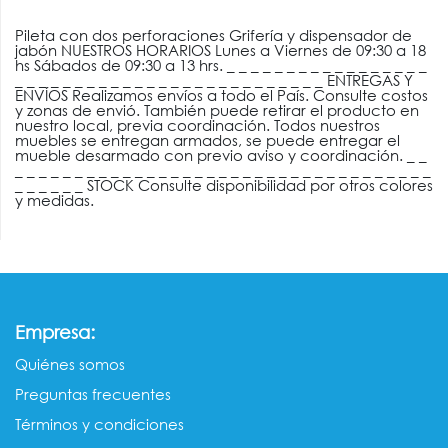
Pileta con dos perforaciones Grifería y dispensador de
jabón NUESTROS HORARIOS Lunes a Viernes de 09:30 a 18
hs Sábados de 09:30 a 13 hrs. _ _ _ _ _ _ _ _ _ _ _ _ _ _ _ _ _
_ _ _ _ _ _ _ _ _ _ _ _ _ _ _ _ _ _ _ _ _ _ _ _ _ _ ENTREGAS Y
ENVÍOS Realizamos envíos a todo el País. Consulte costos
y zonas de envió. También puede retirar el producto en
nuestro local, previa coordinación. Todos nuestros
muebles se entregan armados, se puede entregar el
mueble desarmado con previo aviso y coordinación. _ _
_ _ _ _ _ _ _ _ _ _ _ _ _ _ _ _ _ _ _ _ _ _ _ _ _ _ _ _ _ _ _ _ _ _ _
_ _ _ _ _ _ STOCK Consulte disponibilidad por otros colores
y medidas.
:
Empresa
Quiénes somos​​
Preguntas frecuentes
Términos y condiciones