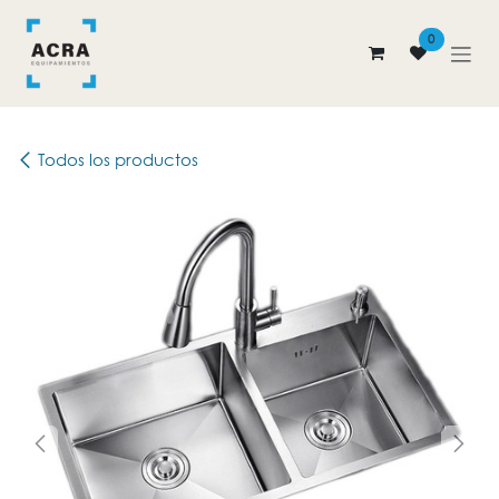
Ir al contenido
0
Todos los productos