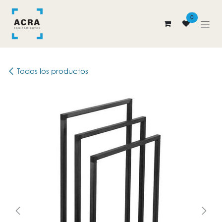
Ir al contenido
0
Todos los productos