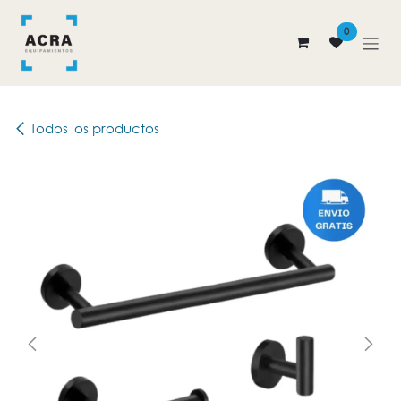
Ir al contenido
0
Todos los productos