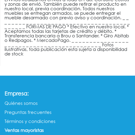
y zonas de envió. También puede retirar el producto en
nuestro local, previa coordinación. Todos nuestros
muebles se entregan armados, se puede entregar el
mueble desarmado con previo aviso y coordinación. _ _
_ _ _ _ _ _ _ _ _ _ _ _ _ _ _ _ _ _ _ _ _ _ _ _ _ _ _ _ _ _ _ _ _ _ _
_ _ _ _ _ _ FORMAS DE PAGO * Efectivo en nuestro local. *
Aceptamos todas las tarjetas de crédito y débito. *
Transferencia bancaria a Brou o Santander. * Giro Abitab
o Redpagos. * MercadoPago. _ _ _ _ _ _ _ _ _ _ _ _ _ _ _ _
_ _ _ _ _ _ _ _ _ _ _ _ _ _ _ _ _ _ _ _ _ _ _ _ _ _ _ Fotos
ilustrativas, toda publicación esta sujeta a disponibilidad
de stock
:
Empresa
Quiénes somos​​
Preguntas frecuentes
Términos y condiciones
Ventas mayorista​s