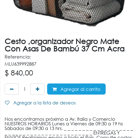
Cesto ,organizador Negro Mate
Con Asas De Bambú 37 Cm Acra
Referencia:
MLU639992887
$
840,00
Agregar al carrito
Agregar a la lista de deseos
Nos encontramos próximo a Av. Italia y Comercio
NUESTROS HORARIOS Lunes a Viernes de 09:30 a 19 hs
Sábados de 09:30 a 13 hrs. _ _ _ _ _ _ _ _ _ _ _ _ _ _ _ _ _ _ _
_ _ _ _ _ _ _ _ _ _ _ _ _ _ _ _ _ _ _ _ _ _ _ _ ENTREGAS Y
ENVÍOS Realizamos envíos a todo el País. Consulte costos