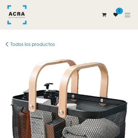
Ir al contenido
0
Todos los productos