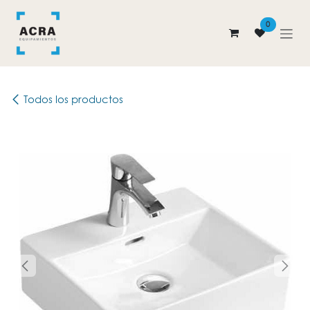
Ir al contenido
0
Todos los productos