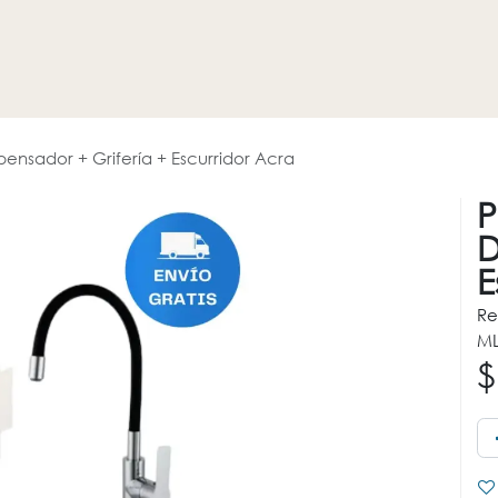
HOGAR
REVESTIMIENTOS
PROMOCIONES
OTROS
pensador + Grifería + Escurridor Acra
P
D
E
Re
ML