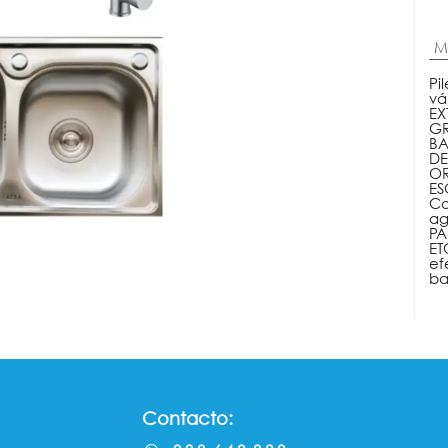
M
Pi
vá
EX
GR
BA
DE
OR
ES
Co
ag
PA
ET
ef
ba
Contacto: