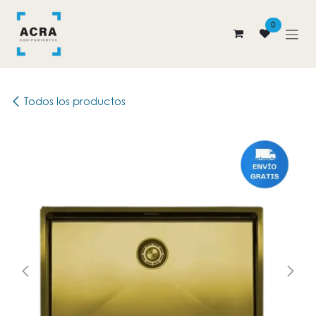
Ir al contenido
0
Todos los productos