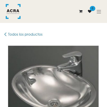
Ir al contenido
0
Todos los productos