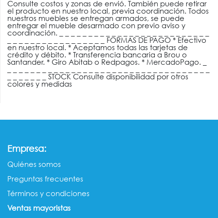
Consulte costos y zonas de envió. También puede retirar
el producto en nuestro local, previa coordinación. Todos
nuestros muebles se entregan armados, se puede
entregar el mueble desarmado con previo aviso y
coordinación. _ _ _ _ _ _ _ _ _ _ _ _ _ _ _ _ _ _ _ _ _ _ _ _ _ _
_ _ _ _ _ _ _ _ _ _ _ _ _ _ _ _ _ FORMAS DE PAGO * Efectivo
en nuestro local. * Aceptamos todas las tarjetas de
crédito y débito. * Transferencia bancaria a Brou o
Santander. * Giro Abitab o Redpagos. * MercadoPago. _
_ _ _ _ _ _ _ _ _ _ _ _ _ _ _ _ _ _ _ _ _ _ _ _ _ _ _ _ _ _ _ _ _ _ _
_ _ _ _ _ _ _ STOCK Consulte disponibilidad por otros
colores y medidas
:
Empresa
Quiénes somos​​
Preguntas frecuentes
Términos y condiciones
Ventas mayorista​s