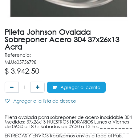
Pileta Johnson Ovalada
Sobreponer Acero 304 37x26x13
Acra
Referencia:
MLU605756798
$
3.942,50
Agregar al carrito
Agregar a la lista de deseos
Pileta ovalada para sobreponer de acero inoxidable 304
Medidas: 37x26x13 NUESTROS HORARIOS Lunes a Viernes
de 09:30 a 18 hs Sábados de 09:30 a 13 hrs. _ _ _ _ _ _ _ _ _
_ _ _ _ _ _ _ _ _ _ _ _ _ _ _ _ _ _ _ _ _ _ _ _ _ _ _ _ _ _ _ _ _ _
ENTREGAS Y ENVÍOS Realizamos envíos a todo el País.