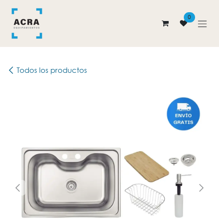
Ir al contenido
0
Todos los productos