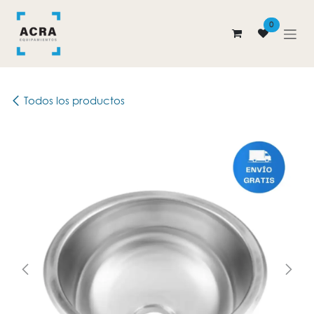
Ir al contenido
0
Todos los productos