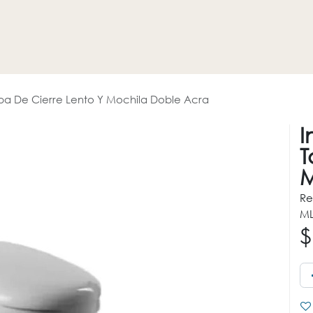
HOGAR
REVESTIMIENTOS
PROMOCIONES
OTROS
pa De Cierre Lento Y Mochila Doble Acra
I
T
M
Re
ML