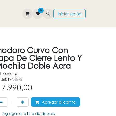
0
TIENDA
CONTÁCTENOS
Iniciar sesión
nodoro Curvo Con
apa De Cierre Lento Y
ochila Doble Acra
ferencia:
U601948636
$
7.990,00
Agregar al carrito
Agregar a la lista de deseos