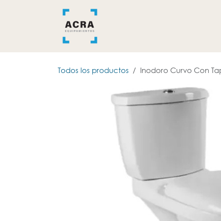
Ir al contenido
INICIO
BAÑO
COCINA
Todos los productos
Inodoro Curvo Con Ta