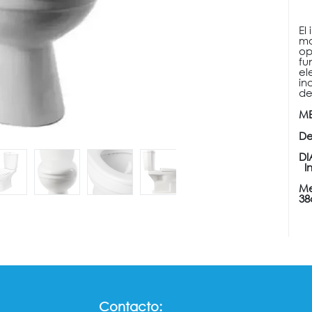
El
mo
op
fu
el
in
de
ME
De
DI
In
Me
3
Contacto: