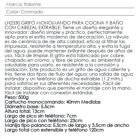
Marca
:
Italomix
Color
:
Cromado
LH2330 GRIFO MONOMANDO PARA COCINA Y BAÑO
CON CABEZAL EXTRAÍBLE: Tiene un diseño elegante y
innovador: diseño simple y práctico, perfectamente
apto para el estilo moderno de decoración. La válvula
es de cerámica de de alta calidad, eficaz al filtrar las
impurezas, resistente a temperatura alta, y evita la fuga
del agua, puede mantener brillante después de años de
uso, fácil de limpiar. El grifo está fabricado por cobre,
chapado en cromo, y libre de plomo, es ambiental y
saludable para usarlo, es resistente a la corrosión y
oxidación. Este producto es un grifo de agua caliente y
fría, tiene dos tipos de flujo del agua: una salida de agua
estándar y un teléfono de ducha extraíble (1.2 mtrs.)
para satisfacer sus diferentes necesidades. Fácil de
instalar: dispositivo que permite el montaje con la mano,
fácil de instalar con conexión estándar.
Peso: 500g
Cartucho monocomando: 40mm Medidas
Diámetro base: 5.5cm
Altura total: 13cm
Largo de pico sin teléfono: 7cm
Largo de pico con teléfono: 23cm
Manija tipo palanca: 5.5cm de largo y 3.5cm de ancho
Largo total con extensible y teléfono 120cm