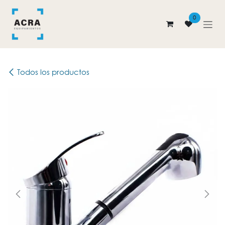
Ir al contenido
0
Todos los productos