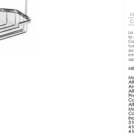
M
C
La
la
Co
tu
ac
in
ap
ME
Mo
Al
An
Al
Pr
Ca
Al
Ma
Co
In
3 
4 t
4 