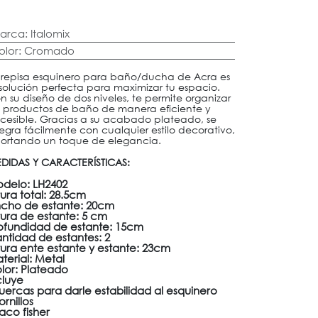
arca
:
Italomix
olor
:
Cromado
 repisa esquinero para baño/ducha de Acra es
 solución perfecta para maximizar tu espacio.
n su diseño de dos niveles, te permite organizar
s productos de baño de manera eficiente y
cesible. Gracias a su acabado plateado, se
tegra fácilmente con cualquier estilo decorativo,
ortando un toque de elegancia.
DIDAS Y CARACTERÍSTICAS:
delo: LH2402
tura total: 28.5cm
cho de estante: 20cm
tura de estante: 5 cm
ofundidad de estante: 15cm
ntidad de estantes: 2
tura ente estante y estante: 23cm
terial: Metal
lor: Plateado
cluye
tuercas para darle estabilidad al esquinero
ornillos
taco fisher