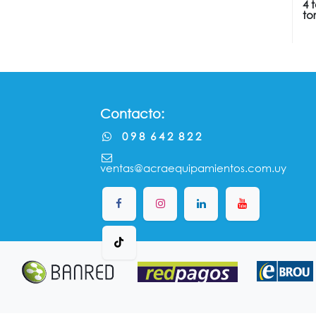
4 
tor
Contacto:
0 9 8 6 4 2 8 2 2
ventas@acraequipamientos.com.uy