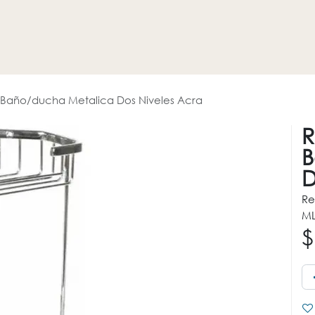
HOGAR
REVESTIMIENTOS
PROMOCIONES
OTROS
 Baño/ducha Metalica Dos Niveles Acra
R
B
D
Re
ML