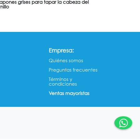
tapones grises para tapar la cabeza del
nillo
:
Empresa
Quiénes somos​​
Preguntas frecuentes
Términos y
condiciones
Ventas mayorista​s