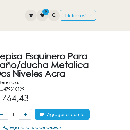
0
TIENDA
CONTÁCTENOS
Iniciar sesión
episa Esquinero Para
año/ducha Metalica
os Niveles Acra
ferencia:
U479310199
$
764,43
Agregar al carrito
Agregar a la lista de deseos