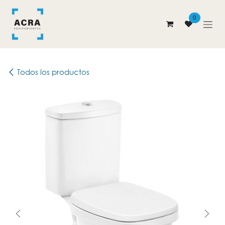
Ir al contenido
0
Todos los productos