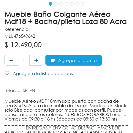
Mueble Baño Colgante Aéreo
Mdf18 + Bacha/pileta Loza 80 Acra
Referencia:
MLU476549642
$
12.490,00
Agregar al carrito
Agregar a la lista de deseos
Marca
:
SELEN
Mueble Aéreo MDF 18mm solo puerta con bacha de
loza 81x46. Altura de mueble de 46 cm. Modelo en Stock
solo Biselado, consultar por modelos con perfil. Puede
consultar por otros colores. NUESTROS HORARIOS Lunes a
Viernes de 09:30 a 18 hs Sábados de 09:30 a 13:30 hrs. _ _
_ _ _ _ _ _ _ _ _ _ _ _ _ _ _ _ _ _ _ _ _ _ _ _ _ _ _ _ _ _ _ _ _ _ _
_ _ _ _ _ _ ENTREGAS Y ENVÍOS NO DESPACHAMOS ESTE
ARTICULO AL INTERIOR POR AGENCIA TRANSPORTISTA, EL