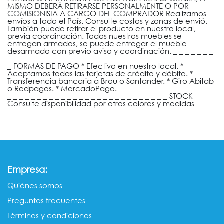
MISMO DEBERÁ RETIRARSE PERSONALMENTE O POR
COMISIONISTA A CARGO DEL COMPRADOR Realizamos
envíos a todo el País. Consulte costos y zonas de envió.
También puede retirar el producto en nuestro local,
previa coordinación. Todos nuestros muebles se
entregan armados, se puede entregar el mueble
desarmado con previo aviso y coordinación. _ _ _ _ _ _ _
_ _ _ _ _ _ _ _ _ _ _ _ _ _ _ _ _ _ _ _ _ _ _ _ _ _ _ _ _ _ _ _ _ _ _
_ FORMAS DE PAGO * Efectivo en nuestro local. *
Aceptamos todas las tarjetas de crédito y débito. *
Transferencia bancaria a Brou o Santander. * Giro Abitab
o Redpagos. * MercadoPago. _ _ _ _ _ _ _ _ _ _ _ _ _ _ _ _
_ _ _ _ _ _ _ _ _ _ _ _ _ _ _ _ _ _ _ _ _ _ _ _ _ _ _ STOCK
Consulte disponibilidad por otros colores y medidas
:
Empresa
Quiénes somos​​
Preguntas frecuentes
Términos y condiciones