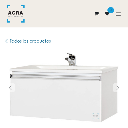
Ir al contenido
0
Todos los productos