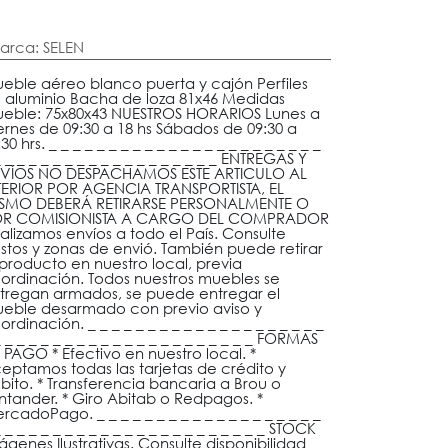
arca
:
SELEN
eble aéreo blanco puerta y cajón Perfiles
 aluminio Bacha de loza 81x46 Medidas
eble: 75x80x43 NUESTROS HORARIOS Lunes a
ernes de 09:30 a 18 hs Sábados de 09:30 a
30 hrs. _ _ _ _ _ _ _ _ _ _ _ _ _ _ _ _ _ _ _ _ _ _ _
_ _ _ _ _ _ _ _ _ _ _ _ _ _ _ _ _ _ _ ENTREGAS Y
VÍOS NO DESPACHAMOS ESTE ARTICULO AL
TERIOR POR AGENCIA TRANSPORTISTA, EL
SMO DEBERÁ RETIRARSE PERSONALMENTE O
R COMISIONISTA A CARGO DEL COMPRADOR
alizamos envíos a todo el País. Consulte
stos y zonas de envió. También puede retirar
 producto en nuestro local, previa
ordinación. Todos nuestros muebles se
tregan armados, se puede entregar el
eble desarmado con previo aviso y
ordinación. _ _ _ _ _ _ _ _ _ _ _ _ _ _ _ _ _ _ _ _
_ _ _ _ _ _ _ _ _ _ _ _ _ _ _ _ _ _ _ _ _ _ FORMAS
 PAGO * Efectivo en nuestro local. *
eptamos todas las tarjetas de crédito y
bito. * Transferencia bancaria a Brou o
ntander. * Giro Abitab o Redpagos. *
rcadoPago. _ _ _ _ _ _ _ _ _ _ _ _ _ _ _ _ _ _ _
 _ _ _ _ _ _ _ _ _ _ _ _ _ _ _ _ _ _ _ _ _ _ STOCK
ágenes Ilustrativas. Consulte disponibilidad