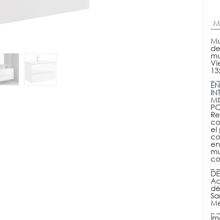
M
Mu
de
mu
Vi
13:
_ 
EN
IN
MI
PO
Re
co
el
co
en
mu
co
_ 
DE
Ac
dé
Sa
Me
_ _
Im