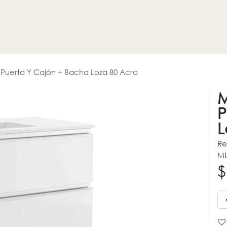
HOGAR
REVESTIMIENTOS
PROMOCIONES
OTROS
Puerta Y Cajón + Bacha Loza 80 Acra
M
P
L
Re
ML