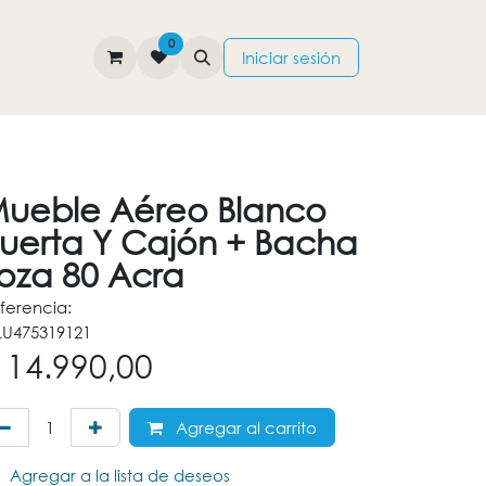
0
TIENDA
CONTÁCTENOS
Iniciar sesión
ueble Aéreo Blanco
uerta Y Cajón + Bacha
oza 80 Acra
ferencia:
U475319121
$
14.990,00
Agregar al carrito
Agregar a la lista de deseos