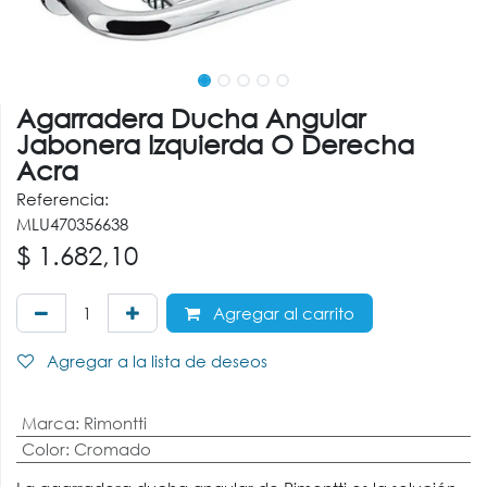
Agarradera Ducha Angular
Jabonera Izquierda O Derecha
Acra
Referencia:
MLU470356638
$
1.682,10
Agregar al carrito
Agregar a la lista de deseos
Marca
:
Rimontti
Color
:
Cromado