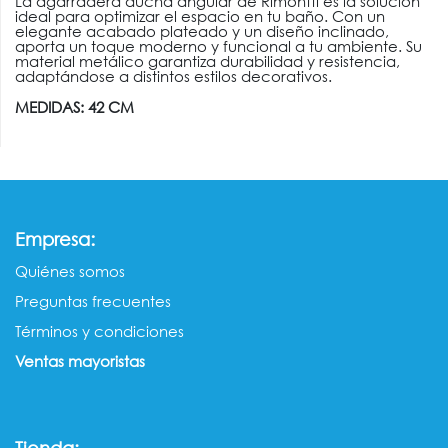
La agarradera ducha angular de Rimontti es la solución
ideal para optimizar el espacio en tu baño. Con un
elegante acabado plateado y un diseño inclinado,
aporta un toque moderno y funcional a tu ambiente. Su
material metálico garantiza durabilidad y resistencia,
adaptándose a distintos estilos decorativos.
MEDIDAS: 42 CM
:
Empresa
Quiénes somos​​
Preguntas frecuentes
Términos y condiciones
Ventas mayorista​s
Tienda: