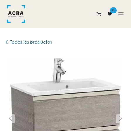
Ir al contenido
0
Todos los productos