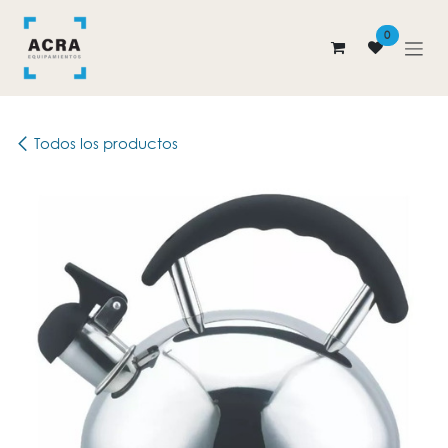
Ir al contenido
0
Todos los productos