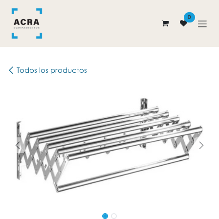
Ir al contenido
0
Todos los productos