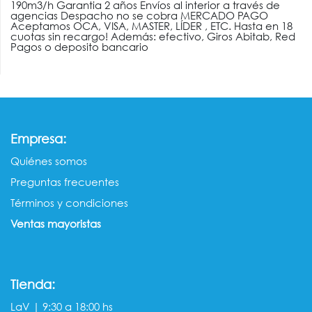
190m3/h Garantia 2 años Envíos al interior a través de
agencias Despacho no se cobra MERCADO PAGO
Aceptamos OCA, VISA, MASTER, LÍDER , ETC. Hasta en 18
cuotas sin recargo! Además: efectivo, Giros Abitab, Red
Pagos o deposito bancario
:
Empresa
Quiénes somos​​
Preguntas frecuentes
Términos y condiciones
Ventas mayorista​s
Tienda:
LaV | 9:30 a 18:00 hs