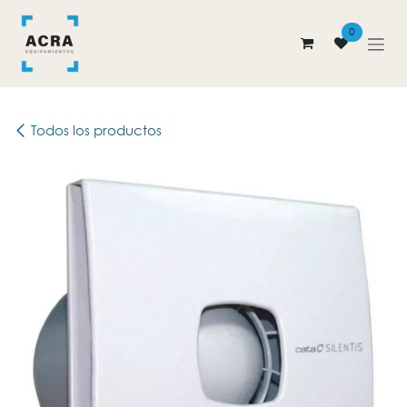
Ir al contenido
0
Todos los productos