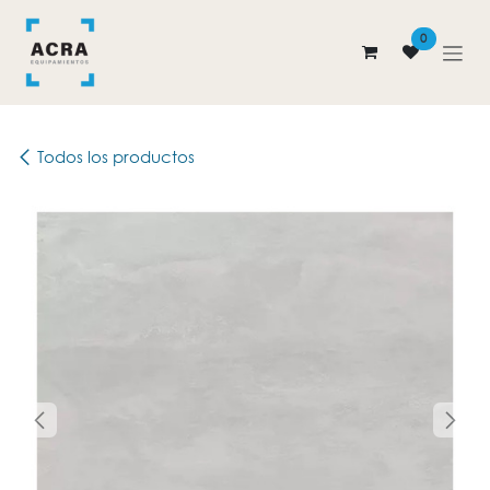
Ir al contenido
0
Todos los productos