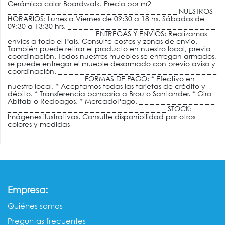
Cerámica color Boardwalk. Precio por m2
_ _ _ _ _ _ _ _ _ _ _ _
_ _ _ _ _ _ _ _ _ _ _ _ _ _ _ _ _ _ _ _ _ _ _ _ _ _ _ _ _ _ _
NUESTROS
HORARIOS: Lunes a Viernes de 09:30 a 18 hs. Sábados de
09:30 a 13:30 hrs. _ _ _ _ _ _ _ _ _ _ _ _ _ _ _ _ _ _ _ _ _ _ _ _ _ _ _
_ _ _ _ _ _ _ _ _ _ _ _ _ _ _ _ ENTREGAS Y ENVÍOS: Realizamos
envíos a todo el País. Consulte costos y zonas de envío.
También puede retirar el producto en nuestro local, previa
coordinación. Todos nuestros muebles se entregan armados,
se puede entregar el mueble desarmado con previo aviso y
coordinación. _ _ _ _ _ _ _ _ _ _ _ _ _ _ _ _ _ _ _ _ _ _ _ _ _ _ _ _ _
_ _ _ _ _ _ _ _ _ _ _ _ _ _ FORMAS DE PAGO: * Efectivo en
nuestro local. * Aceptamos todas las tarjetas de crédito y
débito. * Transferencia bancaria a Brou o Santander. * Giro
Abitab o Redpagos. * MercadoPago. _ _ _ _ _ _ _ _ _ _ _ _ _ _
_ _ _ _ _ _ _ _ _ _ _ _ _ _ _ _ _ _ _ _ _ _ _ _ _ _ _ _ _ STOCK:
Imágenes ilustrativas. Consulte disponibilidad por otros
colores y medidas
:
Empresa
Quiénes somos​​
Preguntas frecuentes