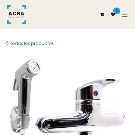
Ir al contenido
0
Todos los productos