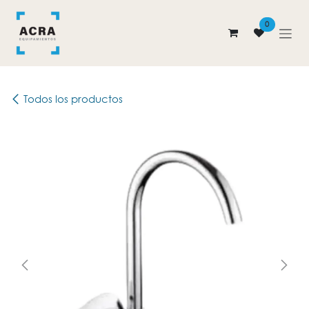
Ir al contenido
0
Todos los productos