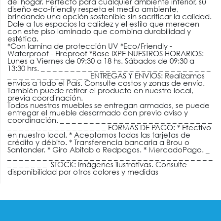
del hogar. Perfecto para cualquier ambiente interior, su
diseño eco-friendly respeta el medio ambiente,
brindando una opción sostenible sin sacrificar la calidad.
Dale a tus espacios la calidez y el estilo que merecen
con este piso laminado que combina durabilidad y
estética.
*Con lamina de protección UV *Eco/Friendly -
Waterproof - Fireproof *Base IXPE NUESTROS HORARIOS:
Lunes a Viernes de 09:30 a 18 hs. Sábados de 09:30 a
13:30 hrs. _ _ _ _ _ _ _ _ _ _ _ _ _ _ _ _ _ _ _ _ _ _ _ _ _ _ _ _ _
_ _ _ _ _ _ _ _ _ _ _ _ _ _ ENTREGAS Y ENVÍOS: Realizamos
envíos a todo el País. Consulte costos y zonas de envío.
También puede retirar el producto en nuestro local,
previa coordinación.
Todos nuestros muebles se entregan armados, se puede
entregar el mueble desarmado con previo aviso y
coordinación. _ _ _ _ _ _ _ _ _ _ _ _ _ _ _ _ _ _ _ _ _ _ _ _ _ _
_ _ _ _ _ _ _ _ _ _ _ _ _ _ _ _ _ FORMAS DE PAGO: * Efectivo
en nuestro local. * Aceptamos todas las tarjetas de
crédito y débito. * Transferencia bancaria a Brou o
Santander. * Giro Abitab o Redpagos. * MercadoPago. _
_ _ _ _ _ _ _ _ _ _ _ _ _ _ _ _ _ _ _ _ _ _ _ _ _ _ _ _ _ _ _ _ _ _ _
_ _ _ _ _ _ _ STOCK: Imágenes ilustrativas. Consulte
disponibilidad por otros colores y medidas