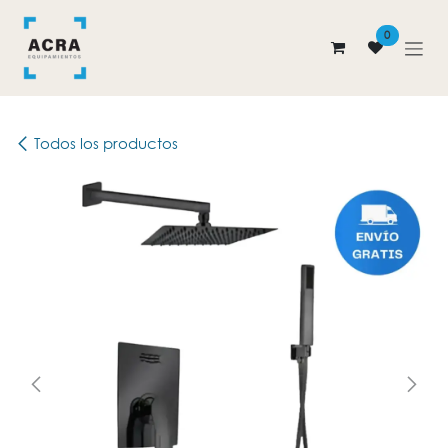
Ir al contenido
0
Todos los productos